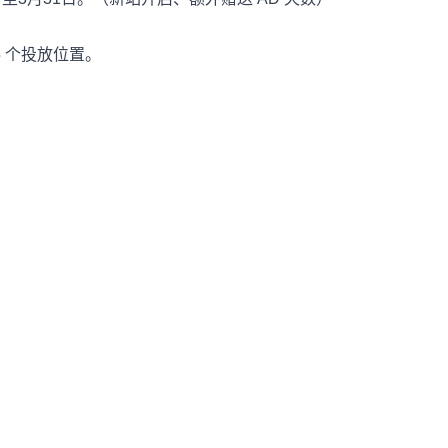
5 个投放位置。
日
日