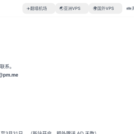
✈️翻墙机场
🌏亚洲VPS
🌍国外VPS

联系。
@pm.me
3月31日。（新站开启、额外赠送 AD 天数）