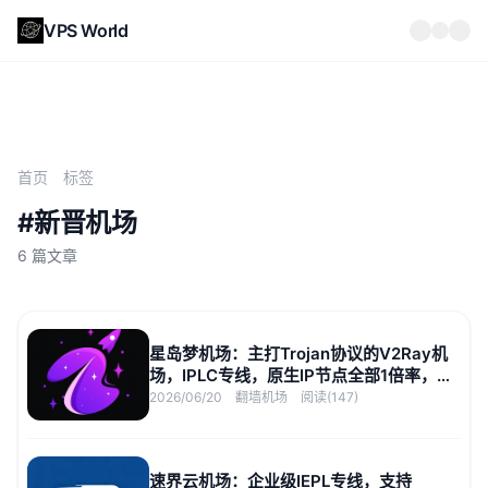
VPS World
首页
标签
#新晋机场
6 篇文章
星岛梦机场：主打Trojan协议的V2Ray机
场，IPLC专线，原生IP节点全部1倍率，
2.5Gbps速率
2026/06/20
翻墙机场
阅读(147)
速界云机场：企业级IEPL专线，支持