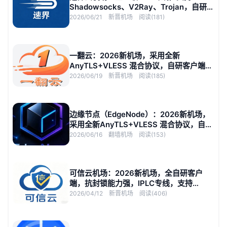
Shadowsocks、V2Ray、Trojan，自研客
户端
2026/06/21
新晋机场
阅读(181)
一翻云：2026新机场，采用全新
AnyTLS+VLESS 混合协议，自研客户端，
AI 与流媒体解锁
2026/06/19
新晋机场
阅读(185)
边缘节点（EdgeNode）：2026新机场，
采用全新AnyTLS+VLESS 混合协议，自研
客户端，AI 与流媒体解锁
2026/06/16
翻墙机场
阅读(153)
可信云机场：2026新机场，全自研客户
端，抗封锁能力强，IPLC专线，支持
YouTube 8K
2026/04/12
新晋机场
阅读(406)