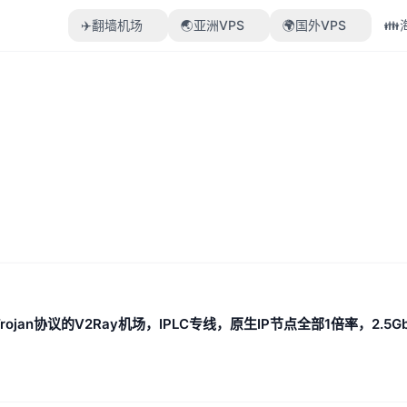
✈️翻墙机场
🌏亚洲VPS
🌍国外VPS

Trojan协议的V2Ray机场，IPLC专线，原生IP节点全部1倍率，2.5G