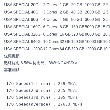
USA SPECIAL 20G
2 Cores
1 GB
20 GB
1000 GB
2.5
USA SPECIAL 40G
3 Cores
2 GB
40 GB
2000 GB
2.5
USA SPECIAL 80G
4 Cores
4 GB
80 GB
3000 GB
2.5
USA SPECIAL 160G
6 Cores
8 GB
160 GB
5000 GB
5 G
USA SPECIAL 320G
8 Cores
16 GB
320 GB
8000 GB
10 
USA SPECIAL 640G
10 Cores
32 GB
160 GB
10000 GB
10 
USA SPECIAL 1280G
12 Cores
64 GB
320 GB
12000 GB
10 
优惠促销
循环优惠 6.58% 优惠码：BWHNCXNVXV
基准测试
-------------------------------------------
 I/O Speed(1st run) : 239 MB/s

 I/O Speed(2nd run) : 285 MB/s

 I/O Speed(3rd run) : 305 MB/s

 I/O Speed(average) : 276.3 MB/s
