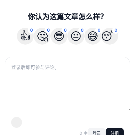
你认为这篇文章怎么样？
0
0
0
0
0
0
👍
🤔
😎
😐
😅
😴
0 字
登录
注册