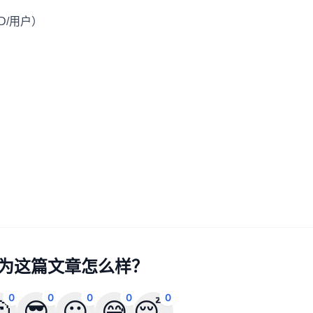
USD/用户）
为这篇文章怎么样？
0
0
0
0
0

😎
😐
😅
😴