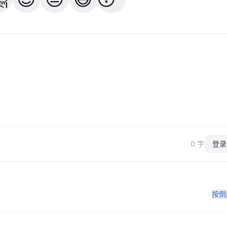
0 字
登录
按倒