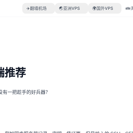
✈️翻墙机场
🌏亚洲VPS
🌍国外VPS

端推荐
能没有一把趁手的好兵器？
。