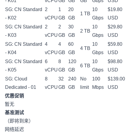
- K01
vCPU
GB
GB
GB
Gbps
USD
SG: CN Standard
2
1
20
10
$19.80
1 TB
- K02
vCPU
GB
GB
Gbps
USD
SG: CN Standard
2
2
30
10
$29.80
2 TB
- K03
vCPU
GB
GB
Gbps
USD
SG: CN Standard
4
4
60
10
$59.80
4 TB
- K04
vCPU
GB
GB
Gbps
USD
SG: CN Standard
6
8
120
10
$98.80
6 TB
- K05
vCPU
GB
GB
Gbps
USD
SG: Cloud
8
32
240
No
100
$139.00
Dedicated - 01
vCPU
GB
GB
limit
Mbps
USD
优惠促销
暂无
基准测试
（即将到来）
网络延迟