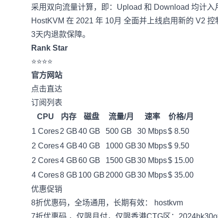
采用双向流量计算，即：Upload 和 Download 均计
HostKVM 在 2021 年 10月 全面并上线启用新的 
3天内退款保障。
Rank Star
⭐⭐⭐⭐
官方网站
点击直达
订阅列表
CPU
内存
磁盘
流量/月
速率
价格/月
1 Cores
2 GB
40 GB
500 GB
30 Mbps
$ 8.50
2 Cores
4 GB
40 GB
1000 GB
30 Mbps
$ 9.50
2 Cores
4 GB
60 GB
1500 GB
30 Mbps
$ 15.00
4 Cores
8 GB
100 GB
2000 GB
30 Mbps
$ 35.00
优惠促销
8折优惠码，全场通用，长期有效： hostkvm
7折优惠码 ，仅限月付，仅限香港CTG区：2024hk30of