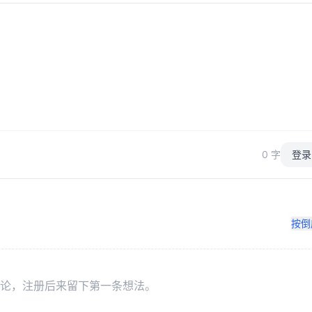
0 字
登录
按倒
论，注册后来留下第一条想法。