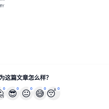
fY
为这篇文章怎么样？
0
0
0
0
0

😎
😐
😅
😴