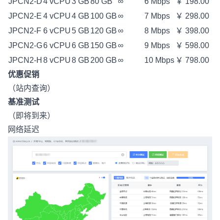
JPCN2-D
4 vCPU
3 GB
80 GB
∞
6 Mbps
￥ 198.00
JPCN2-E
4 vCPU
4 GB
100 GB
∞
7 Mbps
￥ 298.00
JPCN2-F
6 vCPU
5 GB
120 GB
∞
8 Mbps
￥ 398.00
JPCN2-G
6 vCPU
6 GB
150 GB
∞
9 Mbps
￥ 598.00
JPCN2-H
8 vCPU
8 GB
200 GB
∞
10 Mbps
￥ 798.00
优惠促销
（站内查询）
基准测试
（即将到来）
网络延迟