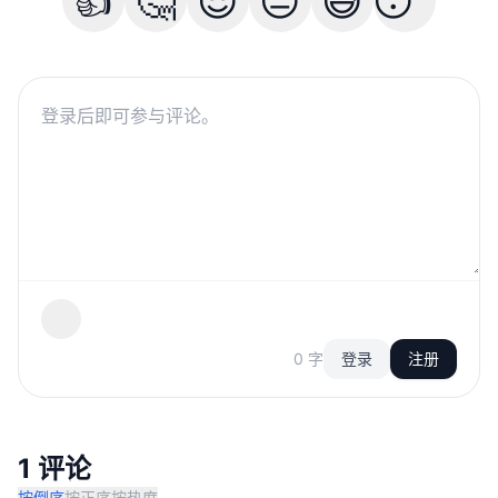
👍
🤔
😎
😐
😅
😴
0 字
登录
注册
1 评论
按倒序
按正序
按热度