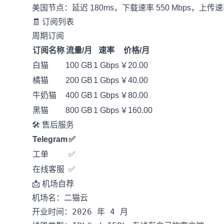
美国节点：延迟 180ms，下载速率 550 Mbps，上传速率 
🧾 订阅列表
周期订阅
订阅名称
流量/月
速率
价格/月
白猫
100 GB
1 Gbps
￥20.00
橘猫
200 GB
1 Gbps
￥40.00
牛奶猫
400 GB
1 Gbps
￥80.00
黑猫
800 GB
1 Gbps
￥160.00
🛠️ 售后服务
Telegram
✅
工单
✅
在线客服
✅
📩 机场自荐
机场名：二猫云

开业时间：2026 年 4 月
