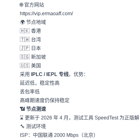
🌐 官方网站
https://vip.ermaoaff.com/
🌍 节点地域
🇭🇰 香港
🇹🇼 台湾
🇯🇵 日本
🇸🇬 新加坡
🇺🇸 美国
采用
IPLC / IEPL 专线
，优势：
延迟低，稳定性高
丢包率低
高峰期速度仍保持稳定
📶 节点测速
⌛️ 更新于 2026 年 4 月，测试工具 SpeedTest 为正
🔧 测试环境
ISP：中国联通 2000 Mbps（北京）