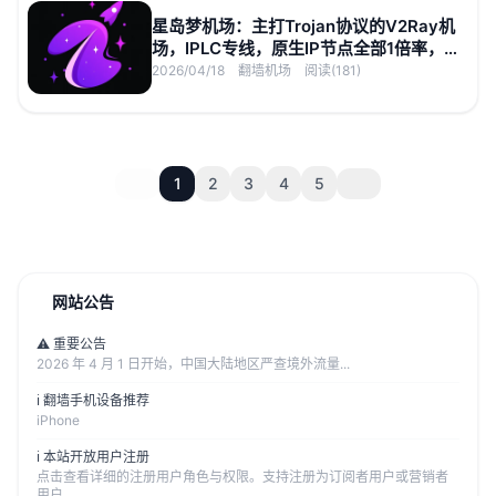
星岛梦机场：主打Trojan协议的V2Ray机
场，IPLC专线，原生IP节点全部1倍率，
2.5Gbps速率
2026/04/18
翻墙机场
阅读(181)
1
2
3
4
5
网站公告
⚠️ 重要公告
2026 年 4 月 1 日开始，中国大陆地区严查境外流量...
ℹ️ 翻墙手机设备推荐
iPhone
ℹ️ 本站开放用户注册
点击查看详细的注册用户角色与权限。支持注册为订阅者用户或营销者
用户。