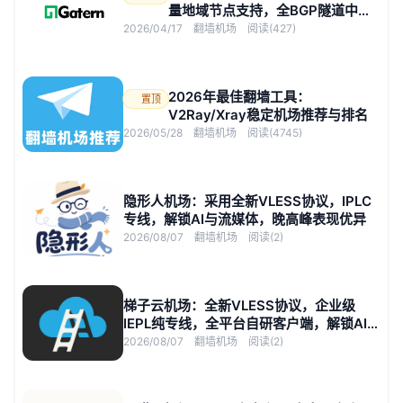
量地域节点支持，全BGP隧道中转
与IPLC专线
2026/04/17
翻墙机场
阅读(427)
2026年最佳翻墙工具：
置顶
V2Ray/Xray稳定机场推荐与排名
2026/05/28
翻墙机场
阅读(4745)
隐形人机场：采用全新VLESS协议，IPLC
专线，解锁AI与流媒体，晚高峰表现优异
2026/08/07
翻墙机场
阅读(2)
梯子云机场：全新VLESS协议，企业级
IEPL纯专线，全平台自研客户端，解锁AI与
流媒体
2026/08/07
翻墙机场
阅读(2)