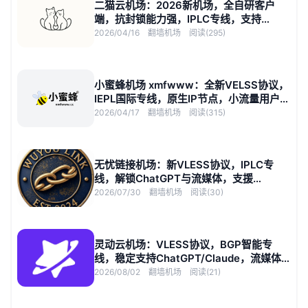
二猫云机场：2026新机场，全自研客户
端，抗封锁能力强，IPLC专线，支持
YouTube 8K
2026/04/16
翻墙机场
阅读(295)
小蜜蜂机场 xmfwww：全新VELSS协议，
IEPL国际专线，原生IP节点，小流量用户低
至8元/月
2026/04/17
翻墙机场
阅读(315)
无忧链接机场：新VLESS协议，IPLC专
线，解锁ChatGPT与流媒体，支援
YouTube 4K
2026/07/30
翻墙机场
阅读(30)
灵动云机场：VLESS协议，BGP智能专
线，稳定支持ChatGPT/Claude，流媒体
支援4K
2026/08/02
翻墙机场
阅读(21)