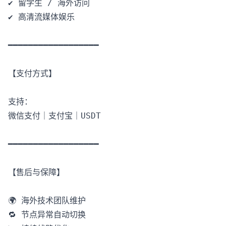
✔️ 留学生 / 海外访问

✔️ 高清流媒体娱乐

━━━━━━━━━━━━━━━━━━

【支付方式】

支持：

微信支付｜支付宝｜USDT

━━━━━━━━━━━━━━━━━━

【售后与保障】

🌍 海外技术团队维护

🔁 节点异常自动切换
