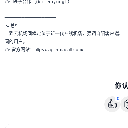
👉 联系合作（@ermaoyungf）

📝 总结
二猫云机场同样定位于新一代专线机场，强调自研客户端、IE
问的用户。
👉 官方网站：
https://vip.ermaoaff.com/
你
0
👍