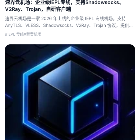
速界云机场：企业级IEPL专线，支持Shadowsocks、
V2Ray、Trojan，自研客户端
速界云机场是一家 2026 年上线的企业级 IEPL 专线机场，支持
AnyTLS、VLESS、Shadowsocks、V2Ray、Trojan 协议，提供全
平台自研客户端、流媒体解锁和跨境办公加速体验。
#IEPL 专线
#新晋机场