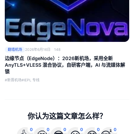
翻墙机场
2026年6月16日
148
边缘节点（EdgeNode）：2026新机场，采用全新
AnyTLS+VLESS 混合协议，自研客户端，AI 与流媒体解
锁
#新晋机场
#IEPL 专线
你认为这篇文章怎么样？
0
0
0
0
0
0