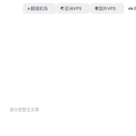
✈️翻墙机场
🌏亚洲VPS
🌍国外VPS

该分类暂无文章