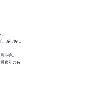
x、
上手、减少配置
元/月不等。
媒体解锁能力有