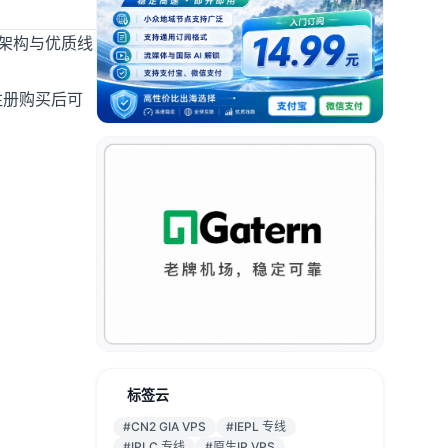
转架构与优质线
。注册购买后可
标签云
#CN2 GIA VPS
#IEPL 专线
#IPLC 专线
#原生IP VPS