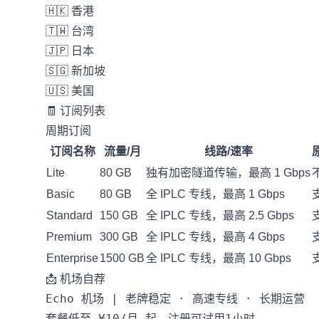
🇭🇰 香港
🇹🇼 台湾
🇯🇵 日本
🇸🇬 新加坡
🇺🇸 美国
🧾 订阅列表
周期订阅
订阅名称
流量/月
线路/速率
Lite
80 GB
独有加密隧道传输，最高 1 Gbps
Basic
80 GB
全 IPLC 专线，最高 1 Gbps
Standard
150 GB
全 IPLC 专线，最高 2.5 Gbps
Premium
300 GB
全 IPLC 专线，最高 4 Gbps
Enterprise
1500 GB
全 IPLC 专线，最高 10 Gbps
📩 机场自荐
Echo 机场 | 老牌稳定 · 高速专线 · 长期运营

套餐低至 ¥10/月 起，注册可试用1小时
