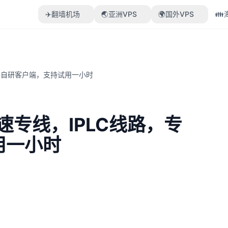
✈️翻墙机场
🌏亚洲VPS
🌍国外VPS

专属自研客户端，支持试用一小时
速专线，IPLC线路，专
用一小时