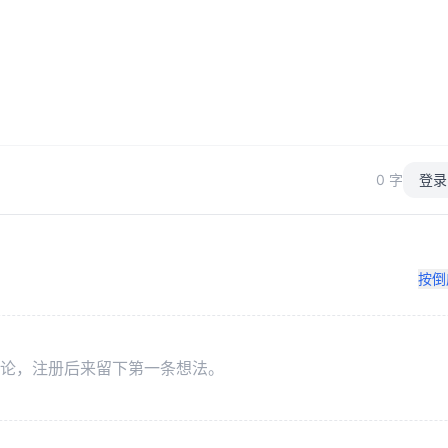
0 字
登录
按倒
论，注册后来留下第一条想法。