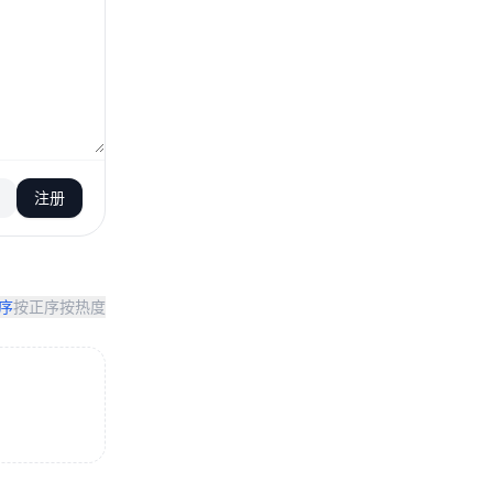
注册
序
按正序
按热度