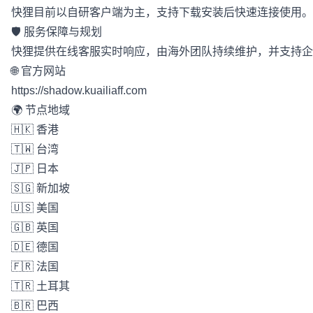
快狸目前以自研客户端为主，支持下载安装后快速连接使用。为保障
🛡 服务保障与规划
快狸提供在线客服实时响应，由海外团队持续维护，并支持企
🌐 官方网站
https://shadow.kuailiaff.com
🌍 节点地域
🇭🇰 香港
🇹🇼 台湾
🇯🇵 日本
🇸🇬 新加坡
🇺🇸 美国
🇬🇧 英国
🇩🇪 德国
🇫🇷 法国
🇹🇷 土耳其
🇧🇷 巴西