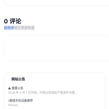
0 评论
按倒序
按正序
按热度
网站公告
⚠️ 重要公告
2026 年 4 月 1 日开始，中国大陆地区严查境外流量...
ℹ️ 翻墙手机设备推荐
iPhone