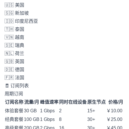
🇺🇸 美国
🇸🇬 新加坡
🇮🇩 印度尼西亚
🇹🇭 泰国
🇻🇳 越南
🇸🇪 瑞典
🇳🇱 荷兰
🇬🇧 英国
🇩🇪 德国
🇫🇷 法国
🧾 订阅列表
周期订阅
订阅名称
流量/月
峰值速率
同时在线设备
原生节点
价格/月
体验套餐
30 GB
1 Gbps
2
15+
￥10.00
经典套餐
100 GB
1 Gbps
8
30+
￥25.00
高级套餐
200 GB
2 Gbps
16
30+
￥45.00