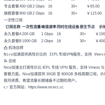
专业套餐
400 GB
2 Gbps
16
30+
￥65.00
旗舰套餐
800 GB
2 Gbps
16
30+
￥115.00
一次性订阅
订阅名称
一次性流量
峰值速率
同时在线设备
原生节点
价
永久套餐A
200 GB
1 Gbps
16
30+
￥100
永久套餐B
1000 GB
2 Gbps
16
30+
￥400
📩 机场自荐
📝 总结
Nice加速主打高性价比 IEPL 专线 VPN 服务，支持 Vmes
套餐方面，Nice加速提供 30GB 至 800GB 多档周期订阅
按月续费、希望流量长期储备不过期的用户。
👉 官方网站：
https://www.nicecc.cc