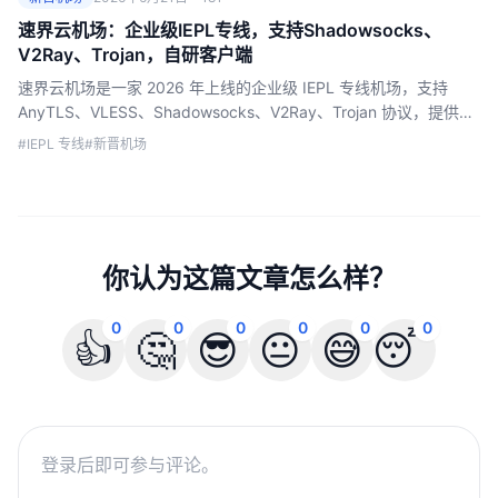
速界云机场：企业级IEPL专线，支持Shadowsocks、
V2Ray、Trojan，自研客户端
速界云机场是一家 2026 年上线的企业级 IEPL 专线机场，支持
AnyTLS、VLESS、Shadowsocks、V2Ray、Trojan 协议，提供全
平台自研客户端、流媒体解锁和跨境办公加速体验。
#IEPL 专线
#新晋机场
你认为这篇文章怎么样？
0
0
0
0
0
0
👍
🤔
😎
😐
😅
😴