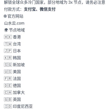
解锁全球众多冷门国家，部分地域为 3x 节点，请务必注意
付款方式：
支付宝、微信支付
🌐 官方网站
山水云.com
🌍 节点地域
🇭🇰 香港
🇹🇼 台湾
🇯🇵 日本
🇰🇷 韩国
🇸🇬 新加坡
🇺🇸 美国
🇫🇷 法国
🇩🇪 德国
🇨🇦 加拿大
🇬🇧 英国
🇮🇩 印度尼西亚