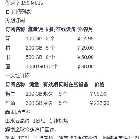
传速率 150 Mbps
🧾 订阅列表
周期订阅
订阅名称
流量/月
同时在线设备
价格/月
琴
100 GB
3 个
￥14.99
棋
200 GB
5 个
￥25.00
书
500 GB
8 个
￥50.00
画
1000 GB
10 个
￥88.00
一次性订阅
订阅名称
流量
有效期
同时在线设备
价格
梅兰
100 GB
永久
5 个
￥99.00
竹菊
300 GB
永久
5 个
￥222.00
📩 机场自荐
山水云高端 IEPL 专线机场

解锁全球众多冷门国家。

采用 IEPL 国际专线，晚高峰丢包率极低，网络稳定性非常