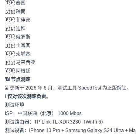
🇹🇭 泰国
🇻🇳 越南
🇵🇭 菲律宾
🇦🇪 迪拜
🇷🇺 俄罗斯
🇹🇷 土耳其
🇰🇭 柬埔寨
🇲🇾 马来西亚
🇦🇷 阿根廷
📶 节点测速
⌛️ 更新于 2026 年 6 月，测试工具 SpeedTest 为正版解锁。
ℹ️
仅对该次测速负责
。
测试环境
ISP：中国联通（北京） 1000 Mbps
测试路由器：TP Link TL-XDR3230（Wi-Fi 6）
测试设备：iPhone 13 Pro + Samsung Galaxy S24 Ultra + Ma